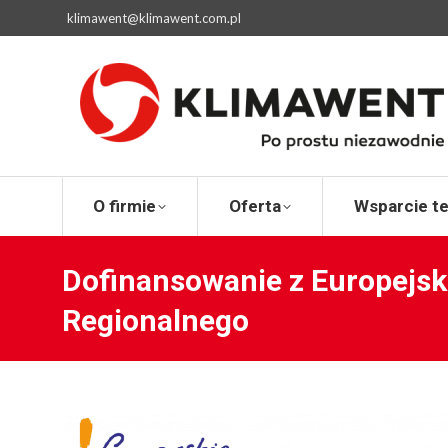
klimawent@klimawent.com.pl
O firmie
Ofert
O firmie
Oferta
Wsparcie t
Dofinansowanie z Europejs
Regionalnego