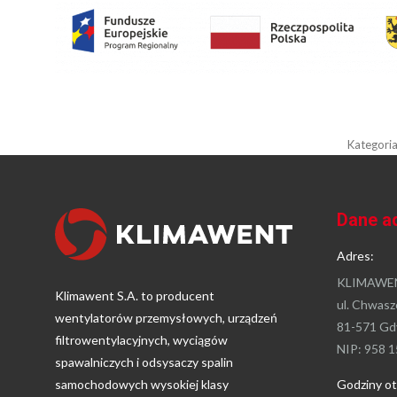
Kategori
Dane a
Adres:
KLIMAWEN
Klimawent S.A. to producent
ul. Chwasz
wentylatorów przemysłowych, urządzeń
81-571 Gd
filtrowentylacyjnych, wyciągów
NIP: 958 1
spawalniczych i odsysaczy spalin
samochodowych wysokiej klasy
Godziny ot