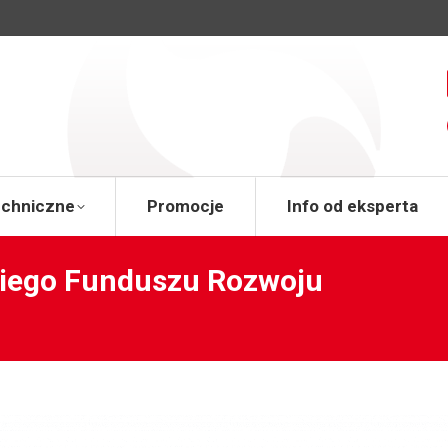
a
Wsparcie techniczne
Promocje
Info od 
echniczne
Promocje
Info od eksperta
kiego Funduszu Rozwoju
You 