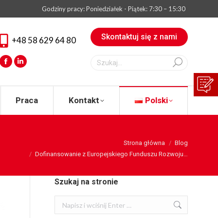
Godziny pracy: Poniedziałek - Piątek: 7:30 – 15:30
eksperta
Praca
Kontakt
Polski
Skontaktuj się z nami
+48 58 629 64 80
Szukaj:
Facebook
Linkedin
Praca
Kontakt
Polski
are here:
Strona główna
Blog
Dofinansowanie z Europejskiego Funduszu Rozwoju…
Szukaj na stronie
Szukaj: