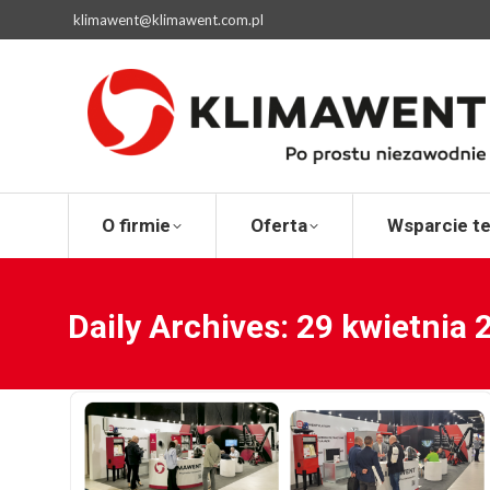
klimawent@klimawent.com.pl
O firmie
Ofert
O firmie
Oferta
Wsparcie t
Daily Archives:
29 kwietnia 