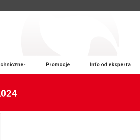
a
Wsparcie techniczne
Promocje
Info od 
echniczne
Promocje
Info od eksperta
2024