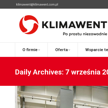
klimawent@klimawent.com.pl
O firmie
Ofert
O firmie
Oferta
Wsparcie t
Daily Archives:
7 września 2