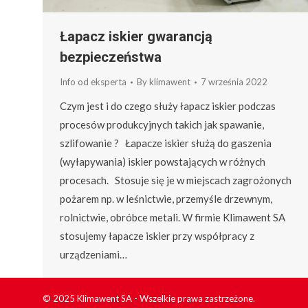
Łapacz iskier gwarancją
bezpieczeństwa
Info od eksperta
By
klimawent
7 września 2022
Czym jest i do czego służy łapacz iskier podczas
procesów produkcyjnych takich jak spawanie,
szlifowanie ? Łapacze iskier służą do gaszenia
(wyłapywania) iskier powstających w różnych
procesach. Stosuje się je w miejscach zagrożonych
pożarem np. w leśnictwie, przemyśle drzewnym,
rolnictwie, obróbce metali. W firmie Klimawent SA
stosujemy łapacze iskier przy współpracy z
urządzeniami…
© 2025 Klimawent SA - Wszelkie prawa zastrzeżone.