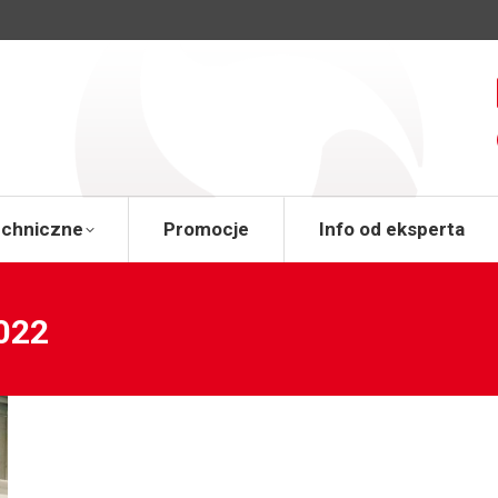
a
Wsparcie techniczne
Promocje
Info od 
echniczne
Promocje
Info od eksperta
022