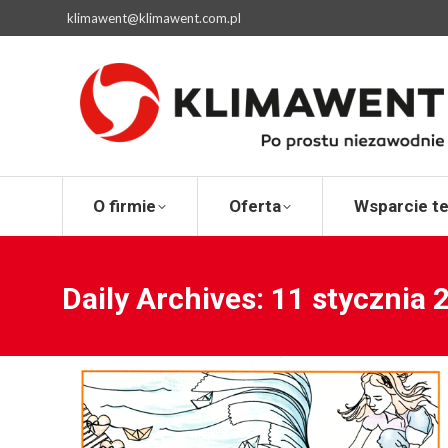
klimawent@klimawent.com.pl
O firmie
Ofert
O firmie
Oferta
Wsparcie t
Daily Archives:
11 stycznia 