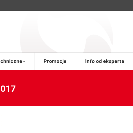
a
Wsparcie techniczne
Promocje
Info od 
echniczne
Promocje
Info od eksperta
2017