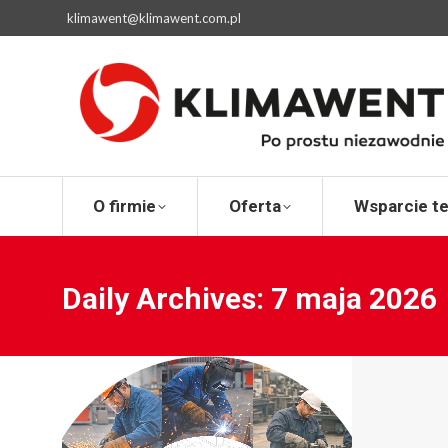
klimawent@klimawent.com.pl
O firmie
Ofert
O firmie
Oferta
Wsparcie t
Daily Archives:
7 maja 2026