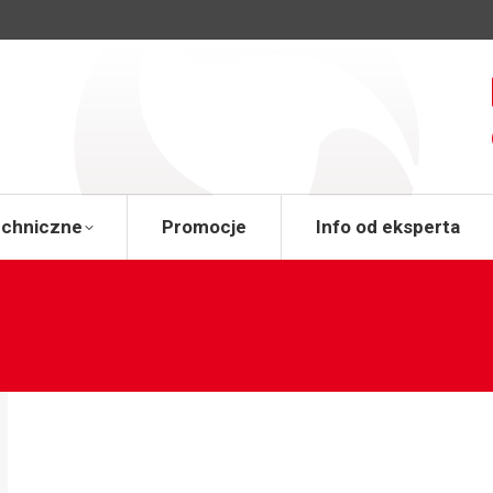
a
Wsparcie techniczne
Promocje
Info od 
echniczne
Promocje
Info od eksperta