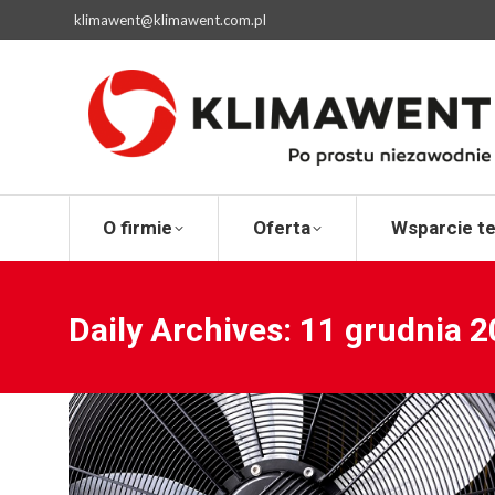
klimawent@klimawent.com.pl
O firmie
Ofert
O firmie
Oferta
Wsparcie t
Daily Archives:
11 grudnia 