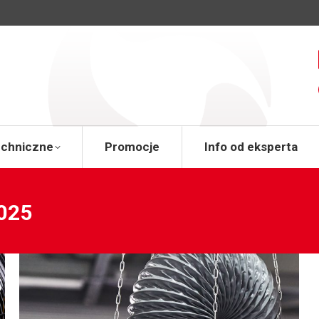
a
Wsparcie techniczne
Promocje
Info od 
echniczne
Promocje
Info od eksperta
2025