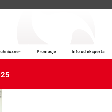
a
Wsparcie techniczne
Promocje
Info od 
echniczne
Promocje
Info od eksperta
025