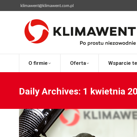
klimawent@klimawent.com.pl
O firmie
Ofert
O firmie
Oferta
Wsparcie t
Daily Archives:
1 kwietnia 2