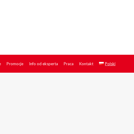
e
Promocje
Info od eksperta
Praca
Kontakt
Polski