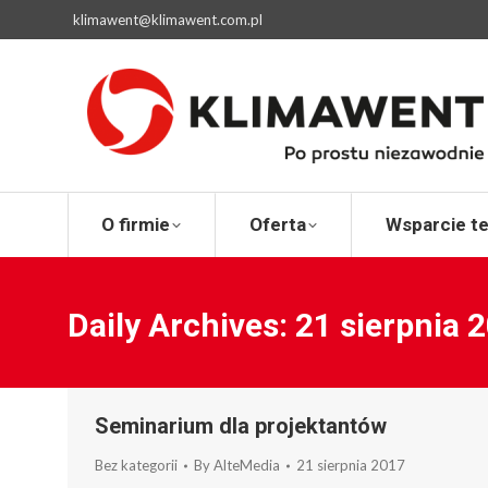
klimawent@klimawent.com.pl
O firmie
Ofert
O firmie
Oferta
Wsparcie t
Daily Archives:
21 sierpnia 
Seminarium dla projektantów
Bez kategorii
By
AlteMedia
21 sierpnia 2017