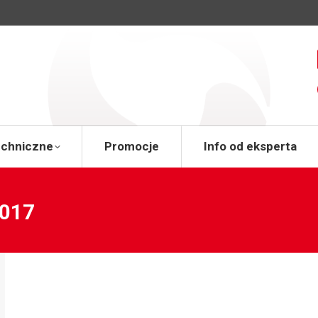
a
Wsparcie techniczne
Promocje
Info od 
echniczne
Promocje
Info od eksperta
2017