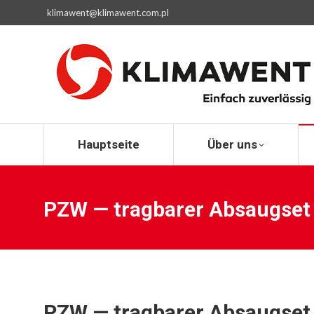
klimawent@klimawent.com.pl
Hauptseite
Hauptseite
Über uns
PZW — tragbarer Absaugset
PZW — tragbarer Absaugset