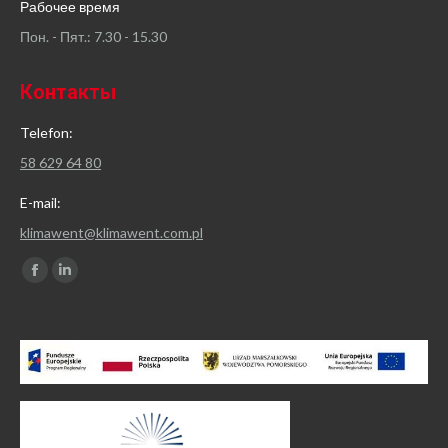
Рабочее время
Пон. - Пят.: 7.30 - 15.30
Контакты
Telefon:
58 629 64 80
E-mail:
klimawent@klimawent.com.pl
Найдите нас:
Facebook
Linkedin
page
page
opens
opens
in
in
new
new
window
window