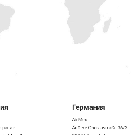
ия
Германия
AirMex
n par air
Äußere Oberaustraße 36/3