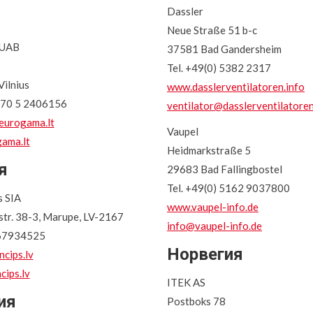
Dassler
Neue Straße 51 b-c
 UAB
37581 Bad Gandersheim
Tel. +49(0) 5382 2317
ilnius
www.dasslerventilatoren.info
+370 5 2406156
ventilator@dasslerventilatoren
urogama.lt
Vaupel
ama.lt
Heidmarkstraße 5
я
29683 Bad Fallingbostel
Tel. +49(0) 5162 9037800
s SIA
www.vaupel-info.de
tr. 38-3, Marupe, LV-2167
info@vaupel-info.de
 67934525
Норвегия
ncips.lv
cips.lv
ITEK AS
ия
Postboks 78