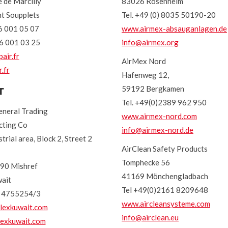
 de Marcilly
83026 Rosenheim
t Soupplets
Tel. +49 (0) 8035 50190-20
16 001 05 07
www.airmex-absauganlagen.de
6 001 03 25
info@airmex.org
air.fr
AirMex Nord
.fr
Hafenweg 12,
т
59192 Bergkamen
Tel. +49(0)2389 962 950
neral Trading
www.airmex-nord.com
cting Co
info@airmex-nord.de
strial area, Block 2, Street 2
AirClean Safety Products
Tomphecke 56
90 Mishref
41169 Mönchengladbach
ait
Tel +49(0)2161 8209648
/ 4755254/3
www.aircleansysteme.com
lexkuwait.com
info@airclean.eu
exkuwait.com