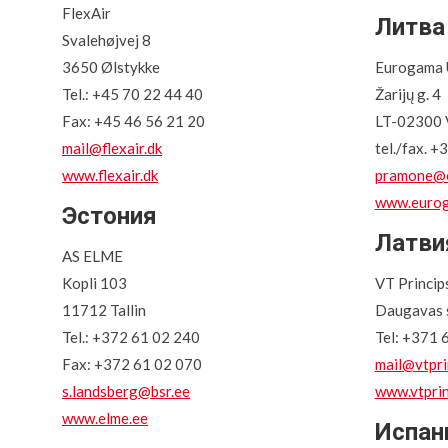
FlexAir
Литва
Svalehøjvej 8
3650 Ølstykke
Eurogama
Tel.: +45 70 22 44 40
Žarijų g. 4
Fax: +45 46 56 21 20
LT-02300 V
mail@flexair.dk
tel./fax. 
www.flexair.dk
pramone@e
www.eurog
Эстония
Латви
AS ELME
Kopli 103
VT Princip
11712 Tallin
Daugavas s
Tel.: +372 61 02 240
Tel: +371
Fax: +372 61 02 070
mail@vtpri
s.landsberg@bsr.ee
www.vtprin
www.elme.ee
Испан