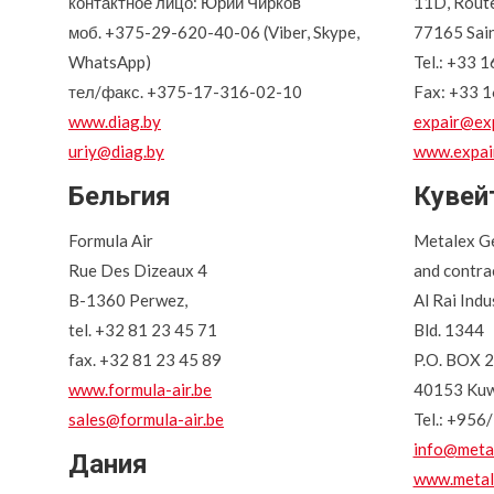
контактное лицо: Юрий Чирков
11D, Route
моб. +375-29-620-40-06 (Viber, Skype,
77165 Sain
WhatsApp)
Tel.: +33 
тел/факс. +375-17-316-02-10
Fax: +33 1
www.diag.by
expair@exp
uriy@diag.by
www.expair
Бельгия
Кувей
Formula Air
Metalex Ge
Rue Des Dizeaux 4
and contra
B-1360 Perwez,
Al Rai Indu
tel. +32 81 23 45 71
Bld. 1344
fax. +32 81 23 45 89
P.O. BOX 2
www.formula-air.be
40153 Kuw
sales@formula-air.be
Tel.: +956
info@meta
Дания
www.metal