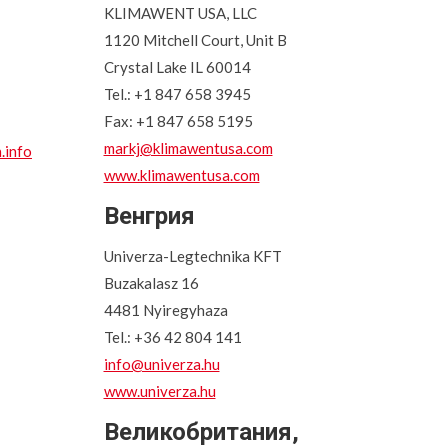
KLIMAWENT USA, LLC
1120 Mitchell Court, Unit B
Crystal Lake IL 60014
Tel.: +1 847 658 3945
Fax: +1 847 658 5195
markj@klimawentusa.com
.info
www.klimawentusa.com
Венгрия
Univerza-Legtechnika KFT
Buzakalasz 16
4481 Nyiregyhaza
Tel.: +36 42 804 141
info@univerza.hu
www.univerza.hu
Великобритания,