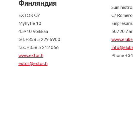
Финляндия
Suministro
EXTOR OY
C/ Romero 
Myllytie 10
Empresari
45910 Voikkaa
50720 Zar
tel. +358 5 229 6900
www.elube
fax. +358 5 212 066
info@elube
www.extor.fi
Phone +3
extor@extor.fi