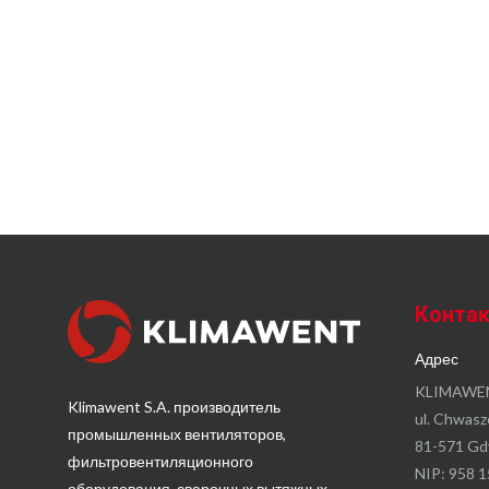
Конта
Адрес
KLIMAWEN
Klimawent S.A. производитель
ul. Chwasz
промышленных вентиляторов,
81-571 Gd
фильтровентиляционного
NIP: 958 1
оборудования, сварочных вытяжных