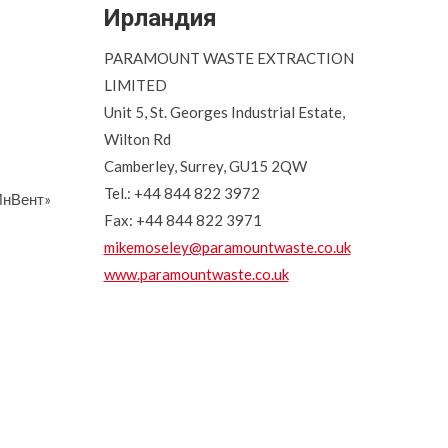
Ирландия
PARAMOUNT WASTE EXTRACTION
LIMITED
Unit 5, St. Georges Industrial Estate,
Wilton Rd
Camberley, Surrey, GU15 2QW
Tel.: +44 844 822 3972
ИнВент»
Fax: +44 844 822 3971
mikemoseley@paramountwaste.co.uk
www.paramountwaste.co.uk