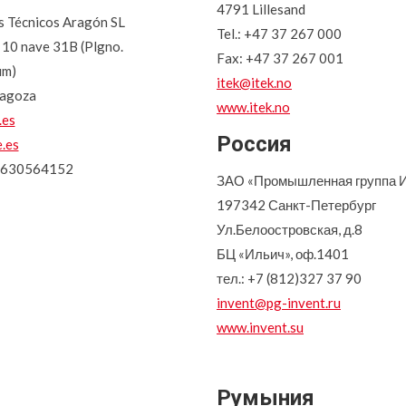
4791 Lillesand
s Técnicos Aragón SL
Tel.: +47 37 267 000
10 nave 31B (Plgno.
Fax: +47 37 267 001
um)
itek@itek.no
agoza
www.itek.no
.es
Россия
.es
4630564152
ЗАО «Промышленная группа 
197342 Санкт-Петербург
Ул.Белоостровская, д.8
БЦ «Ильич», оф.1401
тел.: +7 (812)327 37 90
invent@pg-invent.ru
www.invent.su
Румыния