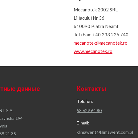
Mecanotek 2002 SRL
Liliacului Nr 36
610090 Piatra Neamt
Tel./Fax: +40 233 225 740
mecanotek@mecanotek.ro
www.mecanotek.ro
ктные данные
Контакты
Telefon:
T S.A
58 629 64 80
czyńska 194
E-mail:
ynia
klimawent@klimawent.com.pl
59 21 35