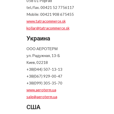
058 01 Poprad
tel./fax. 00421 52 7756117
Mobile: 00421 908 675455
www.tatracommerce.sk
kollar@tatracommerce.sk
Украина
ООО АЕРОТЕРМ
ул. Радужная, 13-Б
Киев, 02218
+38(044) 507-13-13
+38(067) 929-00-47
+38(099) 305-35-70
www.aeroterm.ua
sale@aeroterm.ua
США