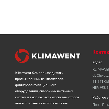
Конта
Адрес
KLIMAWEN
Klimawent S.A. производитель
ul. Chwasz
промышленных вентиляторов,
81-571 Gd
фильтровентиляционного
NIP: 958 1
оборудования, сварочных вытяжных
систем и высококлассных систем отсоса
Рабочее 
автомобильных выхлопных газов.
Пон. - Пят.