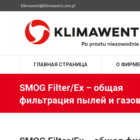
klimawent@klimawent.com.pl
ГЛАВНАЯ СТРАН
ГЛАВНАЯ СТРАНИЦА
О ФИРМ
SMOG Filter/Ex – общая
фильтрация пылей и газо