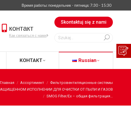
Время работы: понедельник - пятница: 7:30 - 15:30
АЧАТЬ
КОНТАКТ
Russian
Skontaktuj się z nami
контакт
Szukaj:
Как связаться с нами
КОНТАКТ
Russian
Главная
Ассортимент
Фильтровентиляционные системы
ЗАЩИЩЕННОМ ИСПОЛНЕНИИ ДЛЯ ОЧИСТКИ ОТ ПЫЛИ И ГАЗОВ
SMOG Filter/Ex – общая фильтрация…