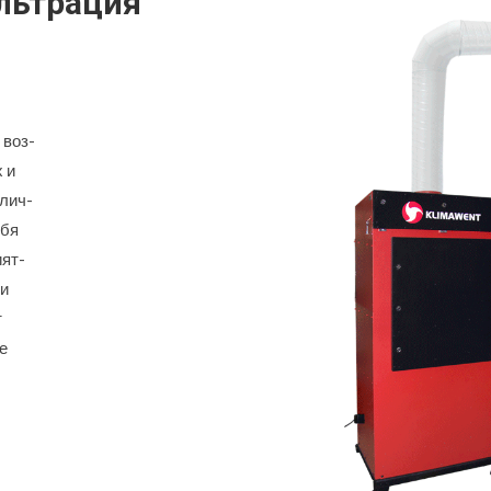
ильтрация
 воз-
 и
лич-
ебя
ият-
ри
т
е