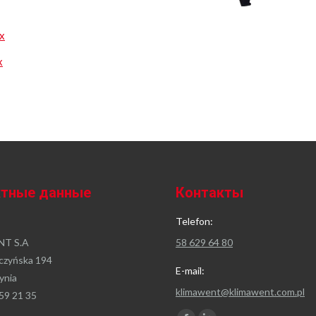
x
x
ктные данные
Контакты
Telefon:
T S.A
58 629 64 80
czyńska 194
E-mail:
ynia
klimawent@klimawent.com.pl
59 21 35