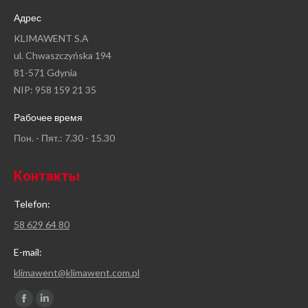
Адрес
KLIMAWENT S.A
ul. Chwaszczyńska 194
81-571 Gdynia
NIP: 958 159 21 35
Рабочее время
Пон. - Пят.: 7.30 - 15.30
Контакты
Telefon:
58 629 64 80
E-mail:
klimawent@klimawent.com.pl
Найдите нас:
Facebook
Linkedin