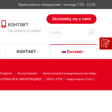
Время работы: понедельник - пятница: 7:30 - 15:30
АЧАТЬ
КОНТАКТ
Russian
Skontaktuj się z nami
контакт
Szukaj:
Как связаться с нами
КОНТАКТ
Russian
Главная
Ассортимент
Фильтровентиляционные системы
ВЫТЯЖКОЙ И ФИЛЬТРАЦИЕЙ
ERGO-STW – сварочный стол с…