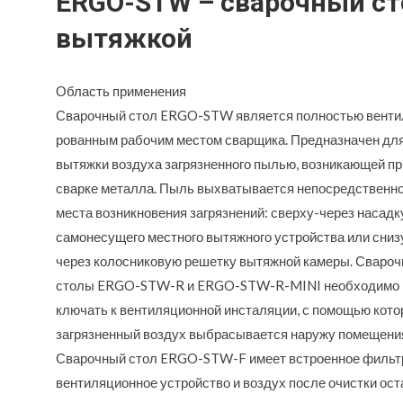
ERGO-STW – сварочный ст
вытяжкой
Область применения
Сварочный стол ERGO-STW является полностью венти
рованным рабочим местом сварщика. Предназначен дл
вытяжки воздуха загрязненного пылью, возникающей пр
сварке металла. Пыль выхватывается непосредственно
места возникновения загрязнений: сверху-через насадк
самонесущего местного вытяжного устройства или сниз
через колосниковую решетку вытяжной камеры. Сваро
столы ERGO-STW-R и ERGO-STW-R-MINI необходимо 
ключать к вентиляционной инсталяции, с помощью кото
загрязненный воздух выбрасывается наружу помещени
Сварочный стол ERGO-STW-F имеет встроенное фильт
вентиляционное устройство и воздух после очистки ост