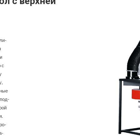
ол с верхней
ли-
я
и
 с
у
у,
чные
под-
рой
я.
ро-
а-