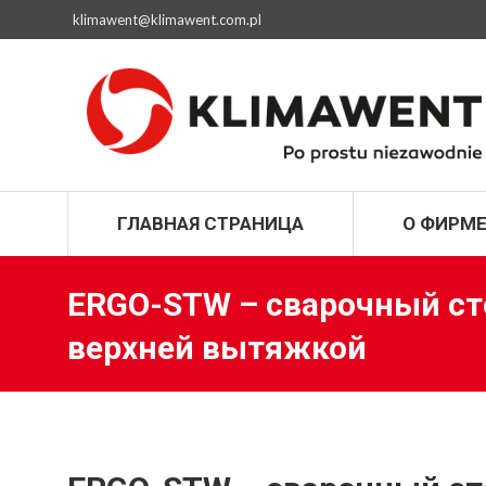
klimawent@klimawent.com.pl
ГЛАВНАЯ СТРАН
ГЛАВНАЯ СТРАНИЦА
О ФИРМ
ERGO-STW – сварочный ст
верхней вытяжкой