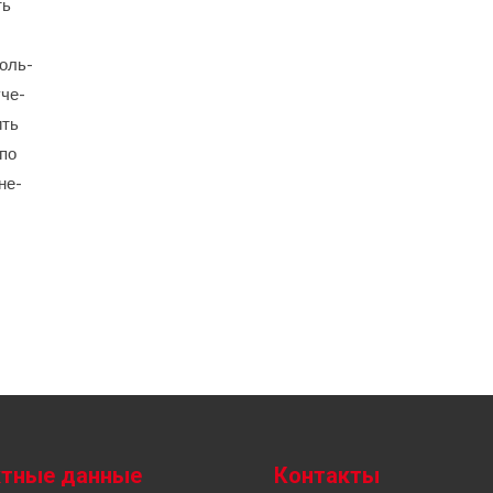
ть
оль-
уче-
ить
 по
не-
ктные данные
Контакты