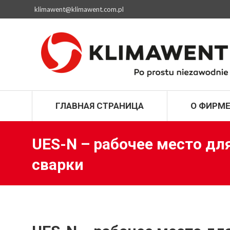
klimawent@klimawent.com.pl
ГЛАВНАЯ СТРАН
ГЛАВНАЯ СТРАНИЦА
О ФИРМ
UES-N – рабочее место дл
сварки