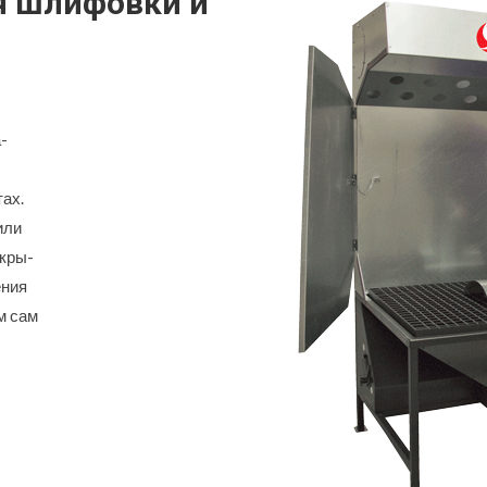
я шлифовки и
-
ах.
или
скры-
ения
м сам