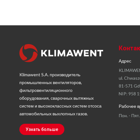
Конта
Адрес
KLIMAWEN
Klimawent S.A. производитель
ul. Chwasz
промышленных вентиляторов,
81-571 Gd
фильтровентиляционного
NIP: 958 1
оборудования, сварочных вытяжных
систем и высококлассных систем отсоса
Рабочее 
автомобильных выхлопных газов.
Пон. - Пят.
Узнать больше