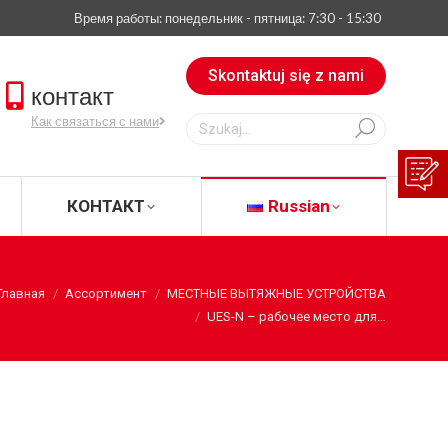
Время работы: понедельник - пятница: 7:30 - 15:30
АЧАТЬ
КОНТАКТ
Russian
Skontaktuj się z nami
контакт
Szukaj:
Как связаться с нами
КОНТАКТ
Russian
Главная
Ассортимент
МЕСТНЫЕ ВЫТЯЖНЫЕ УСТРОЙСТВА
UES-N – рабочее место для…