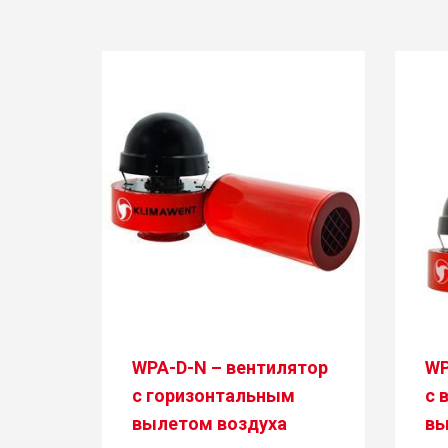
WPA-D-N – вентилятор
WP
с горизонтальным
с 
вылетом воздуха
вы