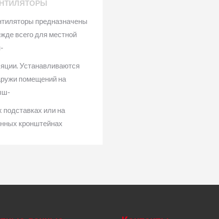
НТИЛЯТОРЫ
нтиляторы предназначены
жде всего для местной
-
ляции. Устанавливаются
аружи помещений на
ыш-
 подставках или на
енных кронштейнах