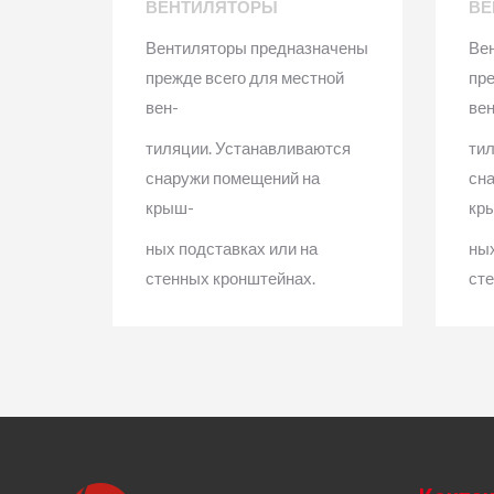
ВЕНТИЛЯТОРЫ
ВЕ
Вентиляторы предназначены
Ве
прежде всего для местной
пре
вен-
вен
тиляции. Устанавливаются
ти
снаружи помещений на
сн
крыш-
кр
ных подставках или на
ных
стенных кронштейнах.
ст