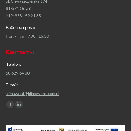
ul. Chwaszczyńska 194
81-571 Gdynia
NIP: 958 159 21 35
Рабочее время
Пон. - Пят.: 7.30 - 15.30
Контакты
Telefon:
58 629 64 80
E-mail:
klimawent@klimawent.com.pl
Найдите нас:
Facebook
Linkedin
page
page
opens
opens
in
in