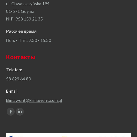
ul. Chwaszczyńska 194
81-571 Gdynia
NIP: 958 159 21 35
Рабочее время
Пон. - Пят.: 7.30 - 15.30
Контакты
Telefon:
58 629 64 80
E-mail:
klimawent@klimawent.com.pl
Найдите нас:
Facebook
Linkedin
page
page
opens
opens