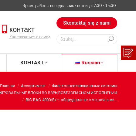
Время работы: понедельник - пятница: 7:30 - 15:30
АЧАТЬ
КОНТАКТ
Russian
Skontaktuj się z nami
контакт
Szukaj:
Как связаться с нами
КОНТАКТ
Russian
Главная
Ассортимент
Фильтровентиляционные системы
ЬТРОВАЛЬНЫЕ БЛОКИ ВО ВЗРЫВОБЕЗОПАСНОМ ИСПОЛНЕНИИ
BIG-BAG-4000/Ex – оборудование с мешочными…