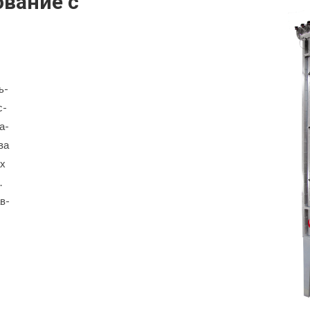
ование с
ь-
с-
а-
ва
ах
.
в-