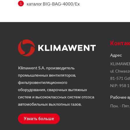
каталог BIG-BAG-4000/Ex
Конта
Адрес
KLIMAWEN
Klimawent S.A. производитель
ul. Chwasz
промышленных вентиляторов,
81-571 Gd
фильтровентиляционного
NIP: 958 1
оборудования, сварочных вытяжных
систем и высококлассных систем отсоса
Рабочее 
автомобильных выхлопных газов.
Пон. - Пят.
Узнать больше