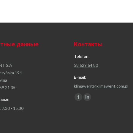
ктные данные
Контакты
Telefon:
T S.A
58 629 64 80
czyńska 194
E-mail:
ynia
klimawent@klimawent.com.pl
59 21 35
Найдите нас:
время
Facebook
Linkedin
page
page
: 7.30 - 15.30
opens
opens
in
in
new
new