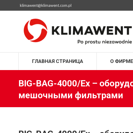
klimawent@klimawent.com.pl
ГЛАВНАЯ СТРАН
ГЛАВНАЯ СТРАНИЦА
О ФИРМ
BIG-BAG-4000/Ex – оборуд
мешочными фильтрами